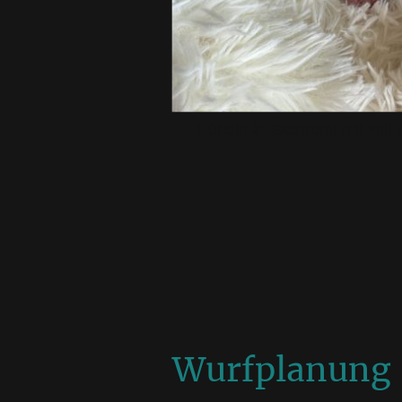
Hündin 2- Gestromt mit viel 
Wurfplanung