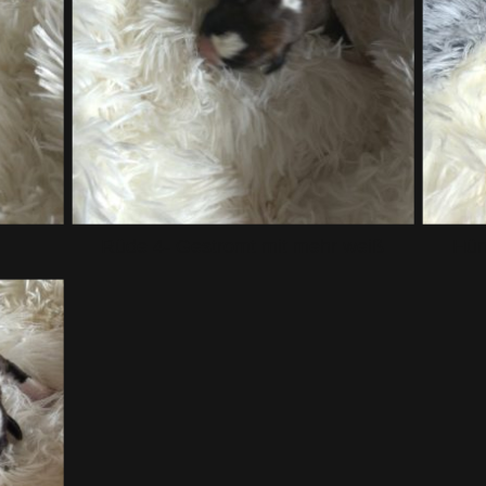
Rüde 4- Gestromt mit mehr weiß
Hün