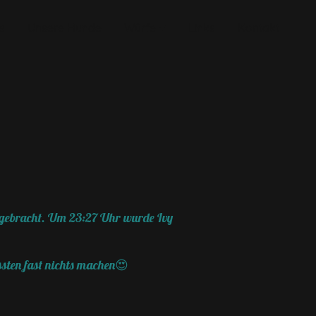
s
Unsere Hunde
Würfe
Links
Kontakt
t gebracht. Um 23:27 Uhr wurde Ivy
ssten fast nichts machen😍