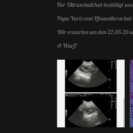
Der Ultraschall hat bestätigt was
Papa Yaris vom Pfauenthron hat g
Wir erwarten um den 22.05.26 
A-Wurf!