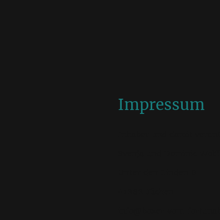
Impressum
Inhaber und damit verant
Svenja und Dominic Wolf
Unter den Linden 9
41363 Jüchen
info@boxer-vom-fortunab