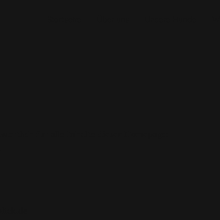
Startseite
Über uns
Unsere Hunde
W
wortlich für alle Inhalte dieser Homepage:
f
lick.de