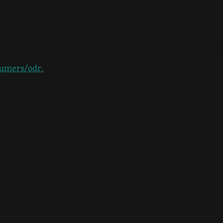
n stellt eine Platform zur Online-Streitbeilegung (OS)
sumers/odr.
inden Sie oben im Impressum.
 Wolff