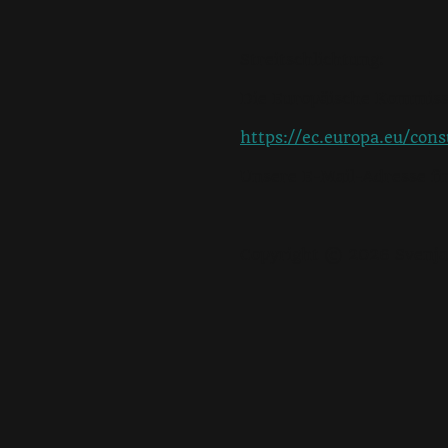
Streitschlichtung:
Die Europäische Kommissio
https://ec.europa.eu/con
Unsere E-Mail-Adresse f
Copyright © 2026 Svenja